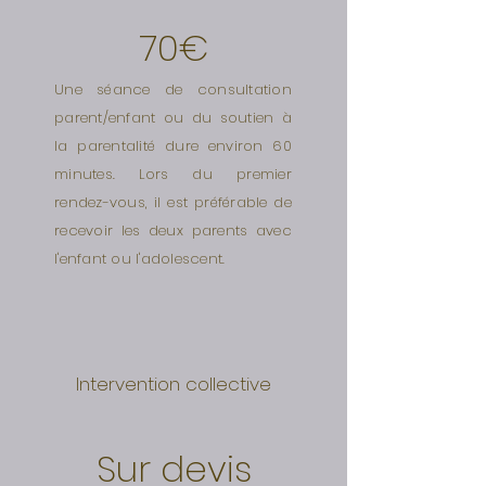
70€
Une séance de consultation
parent/enfant ou du soutien à
la parentalité dure environ 60
minutes. Lors du premier
rendez-vous, il est préférable de
recevoir les deux parents avec
l'enfant ou l'adolescent.
Intervention collective
Sur devis