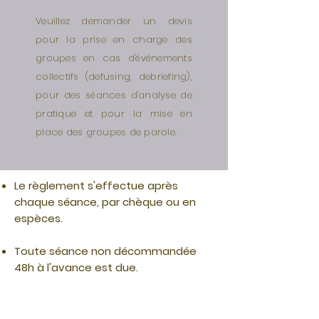
Veuillez demander un devis
pour la prise en charge des
groupes en cas d'événements
collectifs (defusing, debriefing),
pour des séances d'analyse de
pratique et pour la mise en
place des groupes de parole.
Le règlement s'effectue après
chaque séance, par chèque ou en
espèces.
Toute séance non décommandée
48h à l'avance est due.
Les consultations psychologiques ne