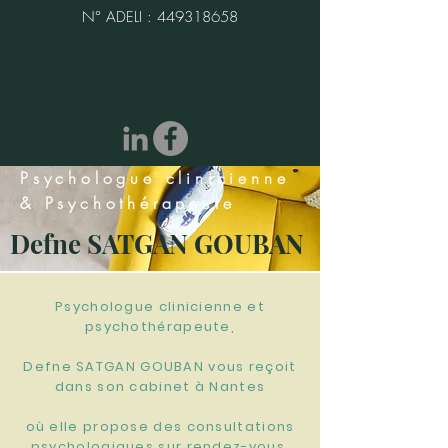
N° ADELI :
449318658
Psychologue clinicienne
& Psychothérapeute
Defne SATGAN GOUBAN
Psychologue clinicienne et
psychothérapeute,
Defne SATGAN GOUBAN vous reçoit
dans son cabinet à Nantes
où elle propose des consultations
psychologiques sur rendez-vous.