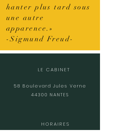
hanter plus tard sous
une autre
apparence.»
-Sigmund Freud-
LE CABINET
58 Boulevard Jules Verne
44300 NANTES
HORAIRES
Consultations sur rendez-